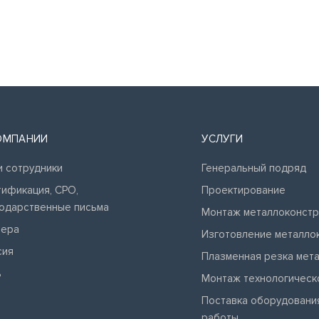
ОМПАНИИ
УСЛУГИ
 сотрудники
Генеральный подряд
ификация, СРО,
Проектирование
одарственные письма
Монтаж металлоконстр
ьера
Изготовление металло
сия
Плазменная резка мет
ь
Монтаж технологическ
Поставка оборудования
работы