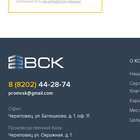
соглашаетесь
на обработку данных
О К
Наши
8 (8202)
44-28-74
Серт
благ
promvsk@gmail.com
Кар
Офис
Мис
Череповец, ул. Батюшкова, д. 1, оф. 11
Цел
Производственная база
Череповец ул. Окружная, д. 1